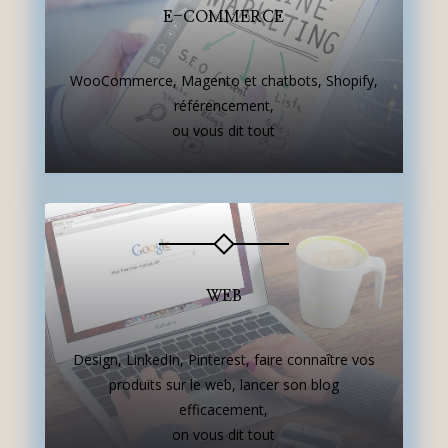
E-COMMERCE
WooCommerce, Magento et chatbots, Shopify,
référencement,
ou vous dit tout
WEB
Design, LinkedIn, Pinterest, faire connaître vos
produits sur le web, lancer son blog
efficacement,
on vous dit tout