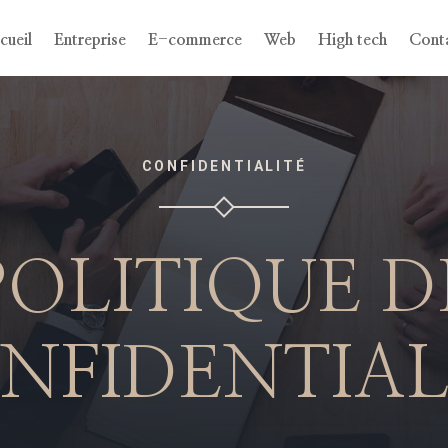
cueil
Entreprise
E-commerce
Web
High tech
Cont
CONFIDENTIALITÉ
POLITIQUE D
NFIDENTIAL