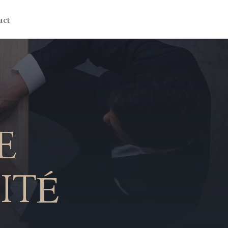
act
E
ITÉ