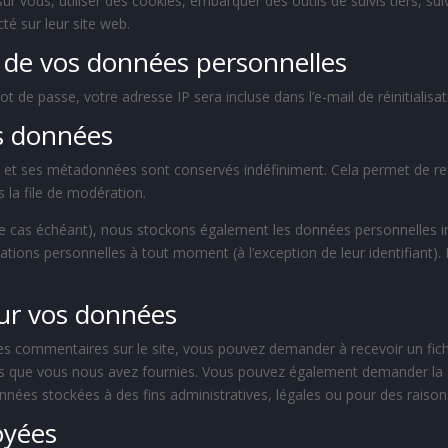
r vous, utiliser des cookies, embarquer des outils de suivis tiers, su
é sur leur site web.
n de vos données personnelles
t de passe, votre adresse IP sera incluse dans l’e-mail de réinitialisat
s données
e et ses métadonnées sont conservés indéfiniment. Cela permet de r
 la file de modération.
 (le cas échéant), nous stockons également les données personnelles i
tions personnelles à tout moment (à l’exception de leur identifiant). 
sur vos données
es commentaires sur le site, vous pouvez demander à recevoir un fic
les que vous nous avez fournies. Vous pouvez également demander la
nées stockées à des fins administratives, légales ou pour des raisons
oyées