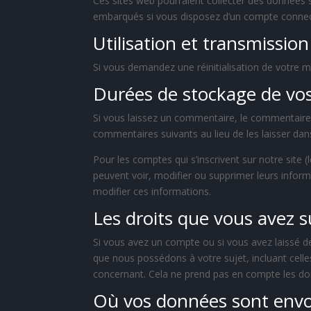
Ces sites web pourraient collecter des données su
embarqués si vous disposez d’un compte connect
Utilisation et transmissio
Si vous demandez une réinitialisation de votre mo
Durées de stockage de vo
Si vous laissez un commentaire, le commentair
commentaires suivants au lieu de les laisser dans
Pour les comptes qui s’inscrivent sur notre site
peuvent voir, modifier ou supprimer leurs informa
modifier ces informations.
Les droits que vous avez 
Si vous avez un compte ou si vous avez laissé d
que nous possédons à votre sujet, incluant cel
concernant. Cela ne prend pas en compte les don
Où vos données sont env