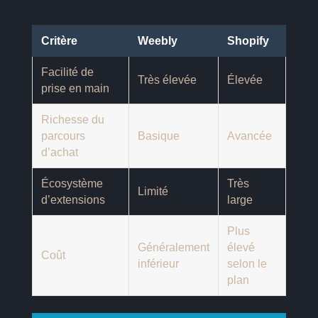
Critère
Weebly
Shopify
Facilité de
Très élevée
Élevée
prise en main
Richesse du
parcours
Basique
Avancée
d’achat
Écosystème
Très
Limité
d’extensions
large
Plus
Généralement
élevé
Coût
inférieur
selon le
plan