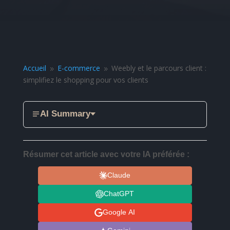
Accueil
E-commerce
Weebly et le parcours client :
9
9
simplifiez le shopping pour vos clients
AI Summary
Résumer cet article avec votre IA préférée :
Claude
ChatGPT
Google AI