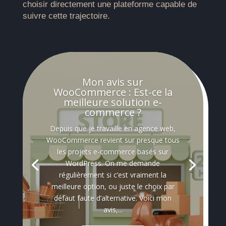
choisir directement une plateforme capable de
suivre cette trajectoire.
Mon avis sur
WooCommerce : Est-ce la
meilleure solution e-
commerce ?
Depuis que je travaille en agence web,
WooCommerce revient sur presque tous
les projets e-commerce basés sur
WordPress. On me demande
régulièrement si c’est vraiment la
meilleure option, ou juste le choix par
défaut faute d’alternative. Voici mon
avis,...