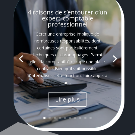
4 raisons de s’entourer d’un
expert-comptable
professionnel
Gérer une entreprise implique de
nombreuses responsabilités, dont
certaines sont particulièrement
techniques et chronophages. Parmi
elles, la comptabilité occupe une place
centrale. Bien qu’il soit possible
d’internaliser cette fonction, faire appel à
un...
Lire plus