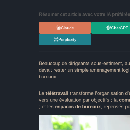
Résumer cet article avec votre IA préférée
Claude
ChatGPT
Perplexity
Beaucoup de dirigeants sous-estiment, au 
devait rester un simple aménagement logi
bureaux.
Le
télétravail
transforme l’organisation d’
vers une évaluation par objectifs ; la
comm
; et les
espaces de bureaux
, repensés po