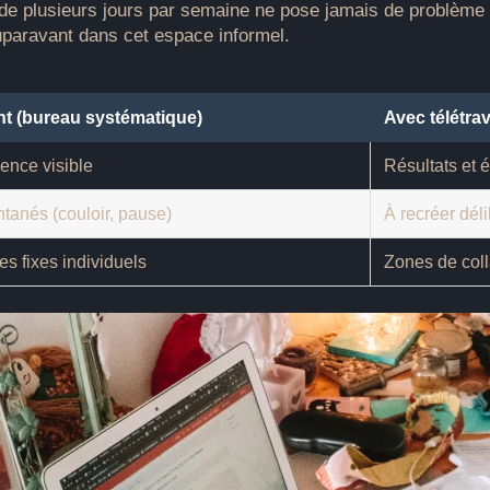
vide plusieurs jours par semaine ne pose jamais de problème 
uparavant dans cet espace informel.
t (bureau systématique)
Avec télétrav
ence visible
Résultats et
tanés (couloir, pause)
À recréer dél
es fixes individuels
Zones de coll