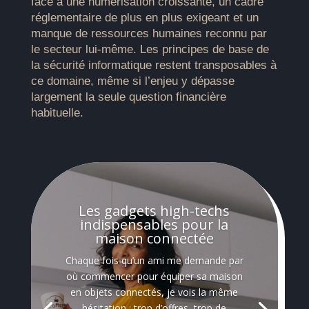
face à une numérisation croissante, un cadre
réglementaire de plus en plus exigeant et un
manque de ressources humaines reconnu par
le secteur lui-même. Les principes de base de
la sécurité informatique restent transposables à
ce domaine, même si l’enjeu y dépasse
largement la seule question financière
habituelle.
Les gadgets high-techs
indispensables pour la
maison connectée
Chaque fois qu’un ami me demande par
où commencer pour équiper sa maison
en objets connectés, je vois la même
hésitation : trop d’offres, trop de