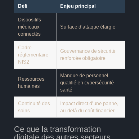
Défi
Enjeu principal
Dispositifs
médicaux
Surface d’attaque élargie
connectés
Cadre
Gouvernance de sécurité
réglementaire
renforcée obligatoire
NIS2
Manque de personnel
Ressources
qualifié en cybersécurité
humaines
santé
Continuité des
Impact direct d’une panne,
soins
au-delà du coût financier
Ce que la transformation
digitale des autres secteurs