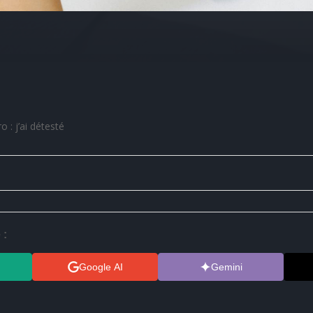
o : j’ai détesté
 :
Google AI
Gemini