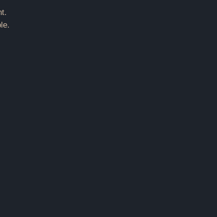
t.
le.