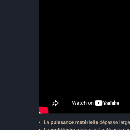
La
puissance matérielle
dépasse largem
Le
multitâche
reste plus limité qu’un v