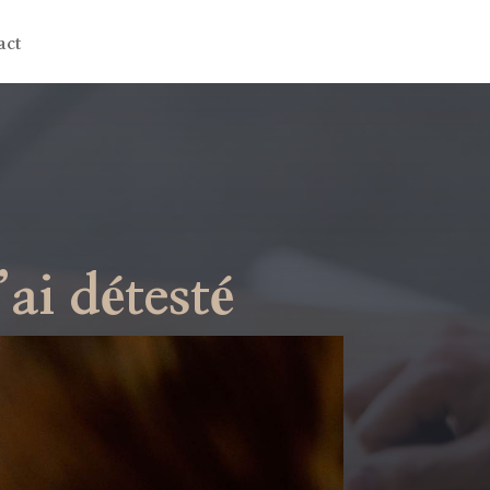
act
’ai détesté