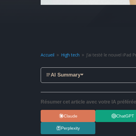
Accueil
High tech
J’ai testé le nouvel iPad Pr
9
9
AI Summary
Résumer cet article avec votre IA préférée
Claude
ChatGPT
Perplexity