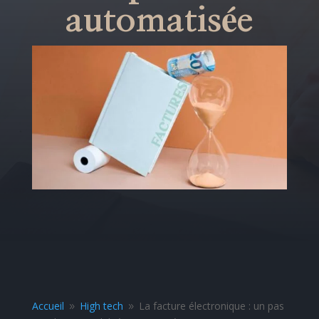
automatisée
Accueil
High tech
La facture électronique : un pas
9
9