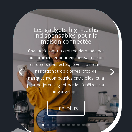
Les gadgets high-techs
indispensables pour la
maison connectée
Chaque fois qu’un ami me demande par
où commencer pour équiper sa maison
en objets connectés, je vois la même
hésitation : trop d’offres, trop de
marques incompatibles entre elles, et la
peur de jeter l’argent par les fenêtres sur
un gadget qui...
Lire plus