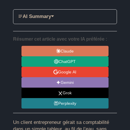
AI Summary
Résumer cet article avec votre IA préférée :
Claude
ChatGPT
Google AI
Gemini
Grok
Perplexity
Un client entrepreneur gérait sa comptabilité
dans un simple tableur, au fil de l’eau, sans