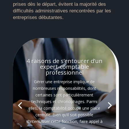
prises dès le départ, évitent la majorité des
difficultés administratives rencontrées par les
entreprises débutantes.
4 raisons de s’entourer d’un
expert-comptable
professionnel
Gérer une entreprise implique de
nombreuses responsabilités, dont
certaines sont particulièrement
techniques et chronophages. Parmi
elles, la comptabilité occupe une place
centrale. Bien qu’il soit possible
d’internaliser cette fonction, faire appel à
un...