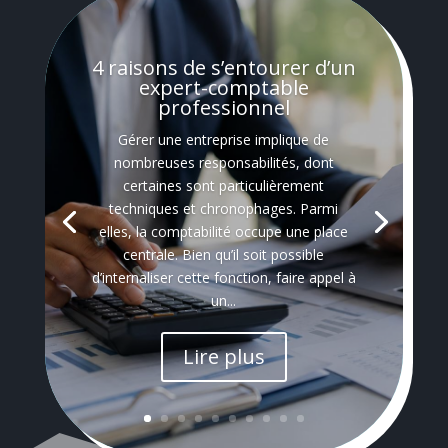
4 raisons de s’entourer d’un
expert-comptable
professionnel
Gérer une entreprise implique de
nombreuses responsabilités, dont
certaines sont particulièrement
techniques et chronophages. Parmi
elles, la comptabilité occupe une place
centrale. Bien qu’il soit possible
d’internaliser cette fonction, faire appel à
un...
Lire plus