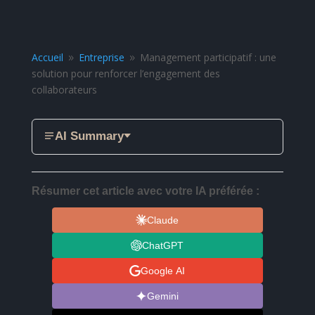
Accueil
Entreprise
Management participatif : une
9
9
solution pour renforcer l’engagement des
collaborateurs
AI Summary
Résumer cet article avec votre IA préférée :
Claude
ChatGPT
Google AI
Gemini