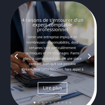
4 raisons de s’entourer d’un
expert-comptable
professionnel
Gérer une entreprise implique de
nombreuses responsabilités, dont
certaines sont particulièrement
techniques et chronophages. Parmi
elles, la comptabilité occupe une place
centrale. Bien qu’il soit possible
d’internaliser cette fonction, faire appel à
un...
Lire plus