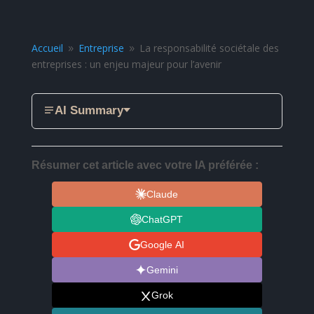
Accueil
Entreprise
La responsabilité sociétale des
9
9
entreprises : un enjeu majeur pour l’avenir
AI Summary
Résumer cet article avec votre IA préférée :
Claude
ChatGPT
Google AI
Gemini
Grok