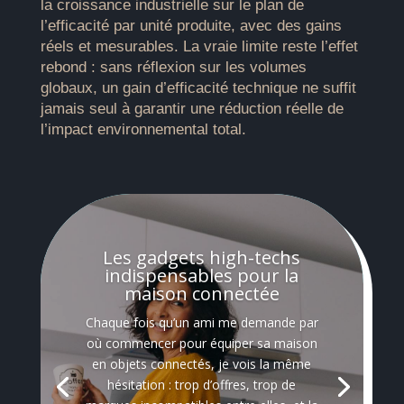
la croissance industrielle sur le plan de
l’efficacité par unité produite, avec des gains
réels et mesurables. La vraie limite reste l’effet
rebond : sans réflexion sur les volumes
globaux, un gain d’efficacité technique ne suffit
jamais seul à garantir une réduction réelle de
l’impact environnemental total.
Les gadgets high-techs
indispensables pour la
maison connectée
Chaque fois qu’un ami me demande par
où commencer pour équiper sa maison
en objets connectés, je vois la même
hésitation : trop d’offres, trop de