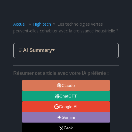
Accueil
High tech
Les technologies vertes
9
9
peuvent-elles cohabiter avec la croissance industrielle ?
AI Summary
Résumer cet article avec votre IA préférée :
Claude
ChatGPT
Google AI
Gemini
Grok