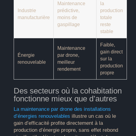
Maintenance
la
Industrie
prédictive,
production
manufacturière
moins de
totale
gaspillage
reste
stable
Faible,
Maintenance
gain direct
Énergie
par drone,
sur la
renouvelable
meilleur
production
rendement
propre
Des secteurs où la cohabitation
fonctionne mieux que d’autres
La maintenance par drone des installations
d’énergies renouvelables
illustre un cas où le
gain d’efficacité profite directement à la
production d’énergie propre, sans effet rebond