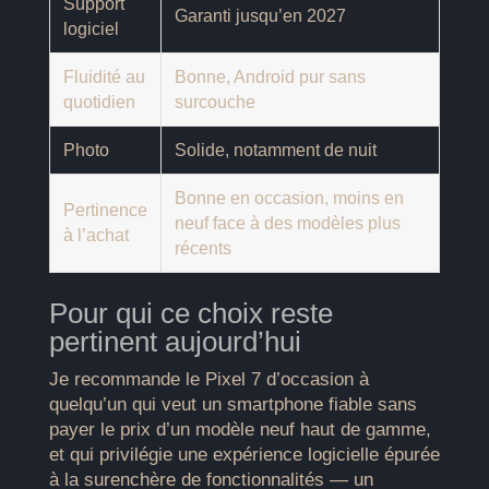
Support
Garanti jusqu’en 2027
logiciel
Fluidité au
Bonne, Android pur sans
quotidien
surcouche
Photo
Solide, notamment de nuit
Bonne en occasion, moins en
Pertinence
neuf face à des modèles plus
à l’achat
récents
Pour qui ce choix reste
pertinent aujourd’hui
Je recommande le Pixel 7 d’occasion à
quelqu’un qui veut un smartphone fiable sans
payer le prix d’un modèle neuf haut de gamme,
et qui privilégie une expérience logicielle épurée
à la surenchère de fonctionnalités — un