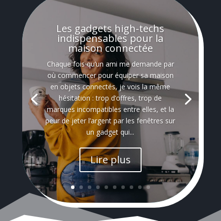
Les gadgets high-techs
indispensables pour la
maison connectée
Chaque fois qu’un ami me demande par
où commencer pour équiper sa maison
en objets connectés, je vois la même
hésitation : trop d’offres, trop de
marques incompatibles entre elles, et la
peur de jeter l’argent par les fenêtres sur
un gadget qui...
Lire plus