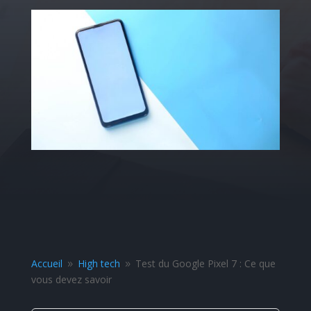
Accueil
High tech
Test du Google Pixel 7 : Ce que
9
9
vous devez savoir