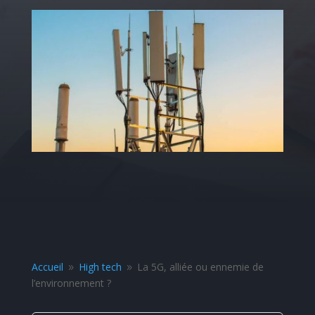
Accueil
High tech
La 5G, alliée ou ennemie de
9
9
l’environnement ?