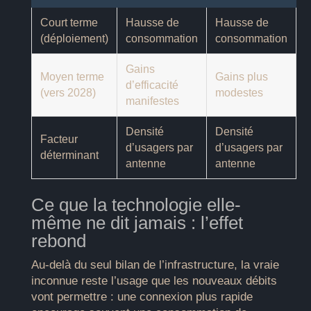
Court terme
Hausse de
Hausse de
(déploiement)
consommation
consommation
Gains
Moyen terme
Gains plus
d’efficacité
(vers 2028)
modestes
manifestes
Densité
Densité
Facteur
d’usagers par
d’usagers par
déterminant
antenne
antenne
Ce que la technologie elle-
même ne dit jamais : l’effet
rebond
Au-delà du seul bilan de l’infrastructure, la vraie
inconnue reste l’usage que les nouveaux débits
vont permettre : une connexion plus rapide